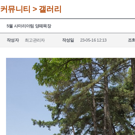
커뮤니티 > 갤러리
5월 사마리아팀 양떼목장
작성자
최고관리자
작성일
23-05-16 12:13
조