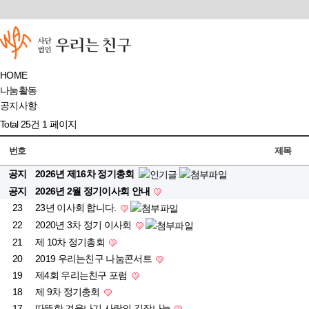
HOME
나눔활동
공지사항
Total 25건
1 페이지
번호
제목
공지
2026년 제16차 정기총회
공지
2026년 2월 정기이사회 안내
23
23년 이사회 합니다.
22
2020년 3차 정기 이사회
21
제 10차 정기총회
20
2019 우리는친구 나눔콘서트
19
제4회 우리는친구 포럼
18
제 9차 정기총회
17
따뜻한 겨울나기 사랑의 김장나눔