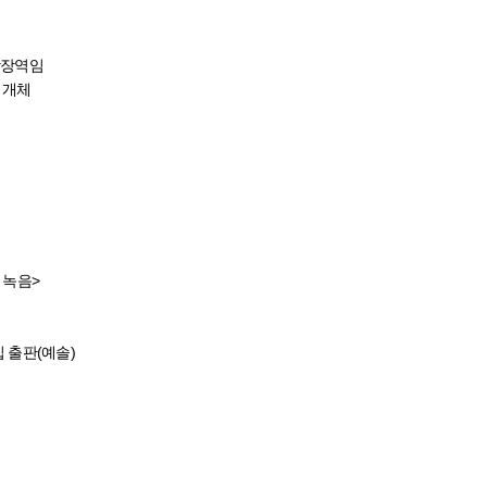
 악장역임
 개체
 녹음>
 출판(예솔)