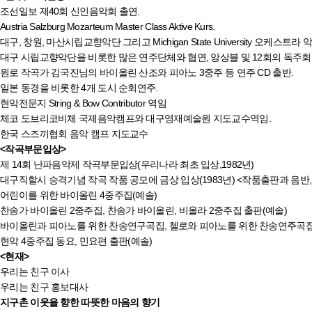
조선일보 제40회 신인음악회 출연.
Austria Salzburg Mozarteum Master Class Aktive Kurs.
대구, 창원, 마산시립교향악단 그리고 Michigan State University 오케스트라
대구 시립교향악단을 비롯한 많은 연주단체와 협연, 앙상블 및 12회의 독주회
원로 작곡가 김국진님의 바이올린 산조와 피아노 3중주 등 연주 CD 출반.
일본 동경을 비롯한 4개 도시 순회연주.
현악전문지 String & Bow Contributor 역임
체코 도브리코비체 국제음악캠프와 대구영재예술원 지도교수역임.
한국 스즈끼협회 음악 캠프 지도교수
<작곡부문입상>
제 14회 난파음악제 작곡부문입상(우리나라 최초 입상,1982년)
대구직할시 승격기념 작곡 작품 공모에 금상 입상(1983년) <작품출판과 음반,
어린이를 위한 바이올린 4중주집(예솔)
찬송가 바이올린 2중주집, 찬송가 바이올린, 비올라 2중주집 출판(예솔)
바이올린과 피아노를 위한 찬송연구곡집, 첼로와 피아노를 위한 찬송연주곡집
현악 4중주집 동요, 민요편 출판(예솔)
<현재>
우리는 친구 이사
우리는 친구 홍보대사
지구촌 이웃을 향한 따뜻한 마음의 향기