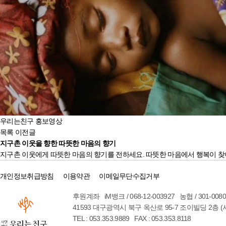
우리는친구 홍보영상
목록
이전글
지구촌 이웃을 향한 따뜻한 마음의 향기
지구촌 이웃에게 따뜻한 마음의 향기를 전하세요. 따뜻한 마음에서 행복이 찾
개인정보취급방침
이용약관
이메일무단수집거부
후원계좌 iM뱅크 / 068-12-003927 농협 / 301-00
41593 대구광역시 북구 옥산로 95-7 조이빌딩 2층 
TEL : 053.353.9889 FAX : 053.353.8118